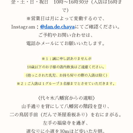
金・土・日・祝日 10時〜16時30分（入店は16時ま
で）
※営業日は月によって変動するので、
Instagram：
@dan.de.chaya
にてご確認ください。
ご予約やお問い合わせは、
電話かメールにてお願いいたします。
※１：誠に申し訳ありませんが
10歳以下のお子様の店内飲食はご遠慮ください。
（抱っこされた乳児、お持ち帰りの際の入店は除く）
※２：ご入店は１グループ３名様までとさせていただきます。
〈代々木八幡宮からの道順〉
山手通りを背にして八幡宮の階段を登り、
二の鳥居手前（だんで茶屋看板あり）を右にまがる。
左手の福泉寺を過ぎ、
道なりに小道を30mほど歩いた左側。